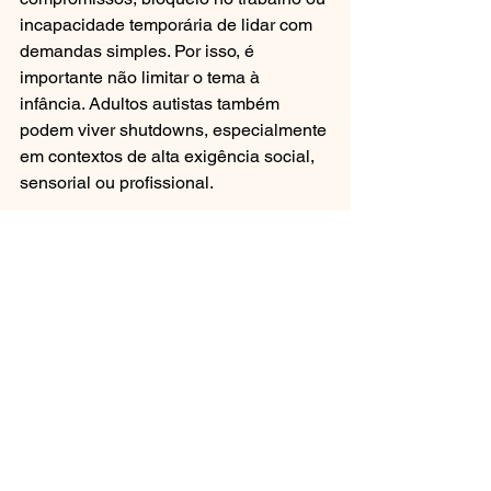
incapacidade temporária de lidar com 
demandas simples. Por isso, é 
importante não limitar o tema à 
infância. Adultos autistas também 
podem viver shutdowns, especialmente 
em contextos de alta exigência social, 
sensorial ou profissional.
Conclusão
Shutdown no autismo é uma resposta à 
sobrecarga. Ele pode ser silencioso, 
discreto e difícil de perceber, mas isso 
não significa que seja menos 
importante. Quando a pessoa fica em 
silêncio, se isola ou não consegue 
responder, ela pode não estar sendo 
mal-educada ou indiferente. Pode estar 